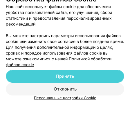
Наш сайт использует файлы cookie для обеспечения
О проекте
Новости проекта
Размещение рекламы
удобства пользователей сайта, его улучшения, сбора
Медицинский маркетинг
Публичный договор
статистики и предоставления персонализированных
рекомендаций.
Пользовательское соглашение
Способы оплаты
Вакансии
Партнеры
Вы можете настроить параметры использования файлов
Написать руководителю 103.by
cookie или изменить свое согласие в более позднее время.
Для получения дополнительной информации о целях,
Написать в поддержку
сроках и порядке использования файлов cookie вы
Персональные настройки cookie
можете ознакомиться с нашей
Политикой обработки
файлов cookie
Обработка персональных данных
Принять
Отклонить
ВЫ ВЛАДЕЛЕЦ?
Персональные настройки Cookie
© 2026 ООО «Артокс Лаб», УНП 191700409
| 220012, Республика Беларусь,
г. Минск, улица Толбухина, 2, пом. 16 | help@103.by
Служба поддержки
+375 291212755