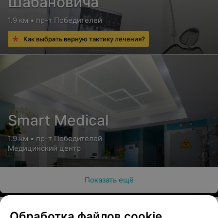
Шабановича
1.9 км • пр-т Победителей
Как выбрать верную тактику лечения?
Smart Medical
1.9 км • пр-т Победителей
Медицинский центр
Показать ещё
Обработка файлов cookie