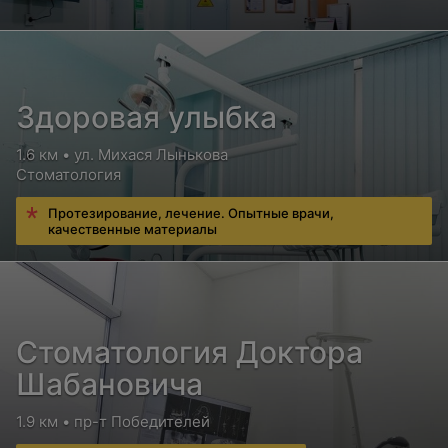
Подводный душ-массаж
Жемчужные ванны
Цена по запросу
Цена по запросу
Жемчужные-
Ванны с экстрактом
Здоровая улыбка
валерьяновые ванны
сапропеля
1.6 км • ул. Михася Лынькова
Цена по запросу
Цена по запросу
Стоматология
Протезирование, лечение. Опытные врачи,
качественные материалы
Ингаляционная терапия
Ингаляции
Аромафитотерапия,
лекарственные
аэрофитотерапия
Цена по запросу
Цена по запросу
Стоматология Доктора
Шабановича
Другие виды физиотерапии
1.9 км • пр-т Победителей