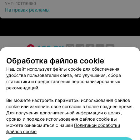
УНП: 101116650
На правах рекламы
О проекте
Новости проекта
Размещение рекламы
Обработка файлов cookie
Медицинский маркетинг
Публичный договор
Наш сайт использует файлы cookie для обеспечения
удобства пользователей сайта, его улучшения, сбора
Пользовательское соглашение
Способы оплаты
статистики и предоставления персонализированных
Вакансии
Партнеры
рекомендаций.
Написать руководителю 103.by
Вы можете настроить параметры использования файлов
Написать в поддержку
cookie или изменить свое согласие в более позднее время.
Персональные настройки cookie
Для получения дополнительной информации о целях,
сроках и порядке использования файлов cookie вы
Обработка персональных данных
можете ознакомиться с нашей
Политикой обработки
файлов cookie